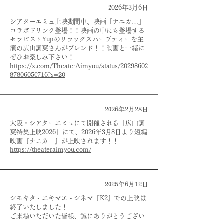
2026年3月6日
シアターエミュ上映期間中、映画『ナニカ…』
コラボドリンク登場！！映画の中にも登場する
セラピストYujiのリラックスハーブティーを主
演の広山詞葉さんがブレンド！！映画と一緒に
ぜひお楽しみ下さい！
https://x.com/TheaterAimyou/status/20298602
87806050716?s=20
2026年2月28日
大阪・シアターエミュにて開催される「広山詞
葉特集上映2026」にて、2026年3月8日より短編
映画『ナニカ…』が上映されます！！
https://theateraimyou.com/
2025年6月12日
シモキタ - エキマエ - シネマ『K2』での上映は
終了いたしました！
ご来場いただいた皆様、誠にありがとうござい