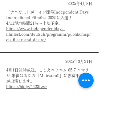
2025年4月8日
「ナニカ…」がドイツ開催Independent Days
International Filmfest 2025に入選！
4/11現地時間21時〜上映予定。
https://www.independentdays-
filmfest.com/deutsch/programm/publikumspr
eis-6-sex-and-desire/
2025年3月31日
4月1日21時放送、こまえエフエム 85.7 コマラ
ジ 朱雀はるなの「Mi tesoro!!」に弥富千穂監督
が出演します。
https://bit.ly/4423Lwr
2025年3月30日
ぴあ映画で紹介されました。
https://lp.p.pia.jp/article/news/415514/index.
html