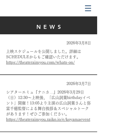
NEW
S
2026年3月8日
上映スケジュールを公開しました。詳細は
SCHEDULEからもご確認いただけます。
https://theateraimyou.com/whats-on/
2026年3月7日
シアターエミュ『ナニカ…』2026年3月29日
（日）12:30〜上映後、「広山詞葉birthdayイベ
ント」開催！13:05より主演の広山詞葉さんと弥
富千穂監督による舞台挨拶＆スペシャルトーク
があります！ぜひご参加ください。
https://theateraimyou.zaiko.io/e/koyamaevent